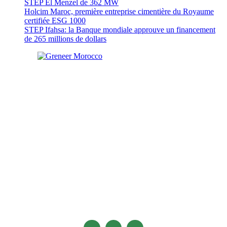
STEP El Menzel de 362 MW
Holcim Maroc, première entreprise cimentière du Royaume
certifiée ESG 1000
STEP Ifahsa: la Banque mondiale approuve un financement
de 265 millions de dollars