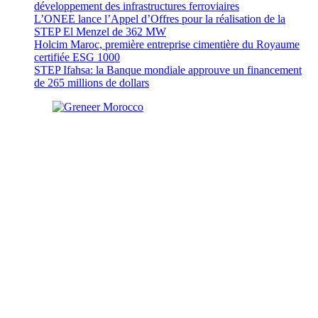
développement des infrastructures ferroviaires
L’ONEE lance l’Appel d’Offres pour la réalisation de la
STEP El Menzel de 362 MW
Holcim Maroc, première entreprise cimentière du Royaume
certifiée ESG 1000
STEP Ifahsa: la Banque mondiale approuve un financement
de 265 millions de dollars