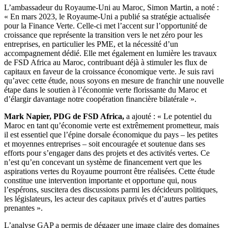
L’ambassadeur du Royaume-Uni au Maroc, Simon Martin, a noté :
« En mars 2023, le Royaume-Uni a publié sa stratégie actualisée
pour la Finance Verte. Celle-ci met l’accent sur l’opportunité de
croissance que représente la transition vers le net zéro pour les
entreprises, en particulier les PME, et la nécessité d’un
accompagnement dédié. Elle met également en lumière les travaux
de FSD Africa au Maroc, contribuant déjà à stimuler les flux de
capitaux en faveur de la croissance économique verte. Je suis ravi
qu’avec cette étude, nous soyons en mesure de franchir une nouvelle
étape dans le soutien à l’économie verte florissante du Maroc et
d’élargir davantage notre coopération financière bilatérale ».
Mark Napier, PDG de FSD Africa,
a ajouté : « Le potentiel du
Maroc en tant qu’économie verte est extrêmement prometteur, mais
il est essentiel que l’épine dorsale économique du pays – les petites
et moyennes entreprises – soit encouragée et soutenue dans ses
efforts pour s’engager dans des projets et des activités vertes. Ce
n’est qu’en concevant un système de financement vert que les
aspirations vertes du Royaume pourront être réalisées. Cette étude
constitue une intervention importante et opportune qui, nous
l’espérons, suscitera des discussions parmi les décideurs politiques,
les législateurs, les acteur des capitaux privés et d’autres parties
prenantes ».
L’analyse GAP a permis de dégager une image claire des domaines