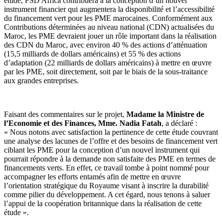
étude, FSD Africa contribuera à la conception d’un nouvel
instrument financier qui augmentera la disponibilité et l’accessibilité
du financement vert pour les PME marocaines. Conformément aux
Contributions déterminées au niveau national (CDN) actualisées du
Maroc, les PME devraient jouer un rôle important dans la réalisation
des CDN du Maroc, avec environ 40 % des actions d’atténuation
(15,5 milliards de dollars américains) et 55 % des actions
d’adaptation (22 milliards de dollars américains) à mettre en œuvre
par les PME, soit directement, soit par le biais de la sous-traitance
aux grandes entreprises.
Faisant des commentaires sur le projet,
Madame la Ministre de
l’Economie et des Finances, Mme. Nadia Fatah
, a déclaré :
« Nous notons avec satisfaction la pertinence de cette étude couvrant
une analyse des lacunes de l’offre et des besoins de financement vert
ciblant les PME pour la conception d’un nouvel instrument qui
pourrait répondre à la demande non satisfaite des PME en termes de
financements verts. En effet, ce travail tombe à point nommé pour
accompagner les efforts entamés afin de mettre en œuvre
l’orientation stratégique du Royaume visant à inscrire la durabilité
comme pilier du développement. A cet égard, nous tenons à saluer
l’appui de la coopération britannique dans la réalisation de cette
étude ».