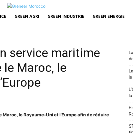
NCE
GREEN AGRI
GREEN INDUSTRIE
GREEN ENERGIE
n service maritime
La
de
 le Maroc, le
La
le
l’Europe
L’
la
Ho
Ro
e Maroc, le Royaume-Uni et l’Europe afin de réduire
ST
fi