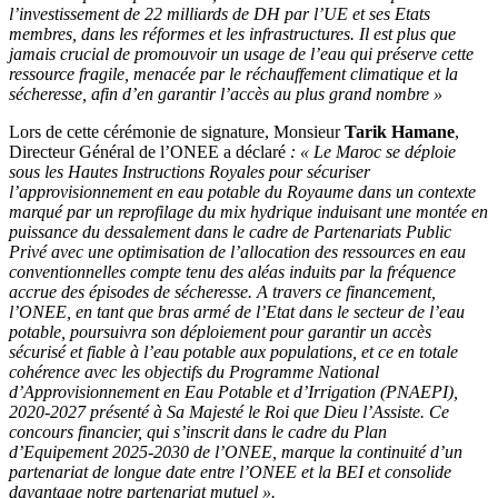
l’investissement de 22 milliards de DH par l’UE et ses Etats
membres, dans les réformes et les infrastructures. Il est plus que
jamais crucial de promouvoir un usage de l’eau qui préserve cette
ressource fragile, menacée par le réchauffement climatique et la
sécheresse, afin d’en garantir l’accès au plus grand nombre »
Lors de cette cérémonie de signature, Monsieur
Tarik Hamane
,
Directeur Général de l’ONEE a déclaré
: « Le Maroc se déploie
sous les Hautes Instructions Royales pour sécuriser
l’approvisionnement en eau potable du Royaume dans un contexte
marqué par un reprofilage du mix hydrique induisant une montée en
puissance du dessalement dans le cadre de Partenariats Public
Privé avec une optimisation de l’allocation des ressources en eau
conventionnelles compte tenu des aléas induits par la fréquence
accrue des épisodes de sécheresse. A travers ce financement,
l’ONEE, en tant que bras armé de l’Etat dans le secteur de l’eau
potable, poursuivra son déploiement pour garantir un accès
sécurisé et fiable à l’eau potable aux populations, et ce en totale
cohérence avec les objectifs du Programme National
d’Approvisionnement en Eau Potable et d’Irrigation (PNAEPI),
2020-2027 présenté à Sa Majesté le Roi que Dieu l’Assiste. Ce
concours financier, qui s’inscrit dans le cadre du Plan
d’Equipement 2025-2030 de l’ONEE, marque la continuité d’un
partenariat de longue date entre l’ONEE et la BEI et consolide
davantage notre partenariat mutuel ».