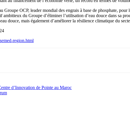
ant au financement de l’économie verte, un record en termes de volume
 au Groupe OCP, leader mondial des engrais à base de phosphate, pour 
tif ambitieux du Groupe d’éliminer l’utilisation d’eau douce dans sa prod
 eau douce, mais également d’améliorer la résilience climatique du secte
024
-semed-region.html
Centre d’Innovation de Pointe au Maroc
orum