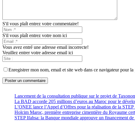
S'il vous plaît entrez votre commentaire!
S'il vous plaît entrez votre nom ici
Vous avez entré une adresse email incorrecte!
Veuillez entrer votre adresse email ici
Enregistrer mon nom, email et site web dans ce navigateur pour la
Lancement de la consultation publique sur le projet de Taxono
La BAD accorde 205 millions d’euros au Maroc pour le développ
L’ONEE lance l’Appel d’Offres pour la réalisation de la ST
Holcim Maroc, première entreprise cimentière du Royaume cer
STEP Ifahsa: la Banque mondiale approuve un financement de 2