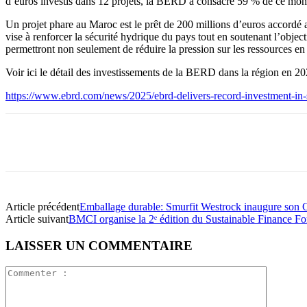
d’euros investis dans 12 projets, la BERD a consacré 59 % de ce mont
Un projet phare au Maroc est le prêt de 200 millions d’euros accordé
vise à renforcer la sécurité hydrique du pays tout en soutenant l’objec
permettront non seulement de réduire la pression sur les ressources en
Voir ici le détail des investissements de la BERD dans la région en 2
https://www.ebrd.com/news/2025/ebrd-delivers-record-investment-in
Article précédent
Emballage durable: Smurfit Westrock inaugure son 
Article suivant
BMCI organise la 2ᵉ édition du Sustainable Finance F
LAISSER UN COMMENTAIRE