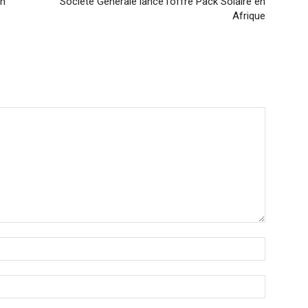
un
Société Générale lance l’offre Pack Solaire en
Afrique