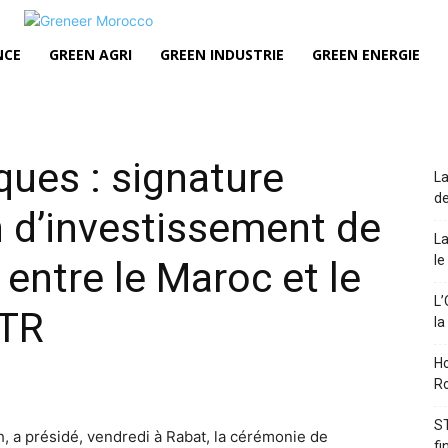
NCE
GREEN AGRI
GREEN INDUSTRIE
GREEN ENERGIE
ques : signature
La
de
 d’investissement de
La
le
 entre le Maroc et le
L’
BTR
la
Ho
Ro
ST
 a présidé, vendredi à Rabat, la cérémonie de
fi