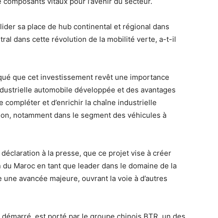
 composants vitaux pour l’avenir du secteur.
lider sa place de hub continental et régional dans
ral dans cette révolution de la mobilité verte, a-t-il
iqué que cet investissement revêt une importance
industrielle automobile développée et des avantages
ompléter et d’enrichir la chaîne industrielle
gion, notamment dans le segment des véhicules à
déclaration à la presse, que ce projet vise à créer
on du Maroc en tant que leader dans le domaine de la
 une avancée majeure, ouvrant la voie à d’autres
jà démarré, est porté par le groupe chinois BTR, un des