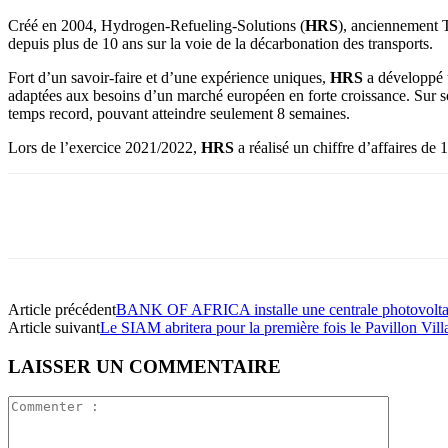
Créé en 2004, Hydrogen-Refueling-Solutions (
HRS
), anciennement T
depuis plus de 10 ans sur la voie de la décarbonation des transports.
Fort d’un savoir-faire et d’une expérience uniques,
HRS
a développé u
adaptées aux besoins d’un marché européen en forte croissance. Sur 
temps record, pouvant atteindre seulement 8 semaines.
Lors de l’exercice 2021/2022,
HRS
a réalisé un chiffre d’affaires d
Article précédent
BANK OF AFRICA installe une centrale photovolta
Article suivant
Le SIAM abritera pour la première fois le Pavillon Vill
LAISSER UN COMMENTAIRE