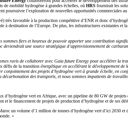
future Energy
collaboreront pour accélérer le développement des infras
ts de mobilité hydrogène à grandes échelles, où
HRS
fournirait les so
nt poursuivre l’exploration de nouvelles opportunités commerciales a
evé) très favorable à la production compétitive d’ENR et donc d’hydrogè
e à destination de l’Europe. De plus, les infrastructures existantes et
 sommes fiers et heureux de pouvoir apporter une contribution signifi
c deviendrait une source stratégique d’approvisionnement de carburant
es ravis de collaborer avec Gaia future Energy pour accélérer la trans
x défis de la transition
énergétique en accélérant le développement de la
 conjointement des projets d’hydrogène vert à grande échelle, en conj
a décarbonation des transports, et nous sommes impatients de travaille
aux d’hydrogène vert en Afrique, avec un pipeline de 80 GW de projets
nt et le financement de projets de production d’hydrogène et de ses dér
Maroc un volume d’1 million de tonnes d’hydrogène vert d’ici 2030 et d
monde. »