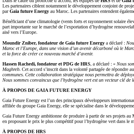
Dans le cadre du protocole d’accord, les équipes de
HRS
et de
Gaia 
Les partenaires ciblent notamment le développement conjoint de proje
par
Gaia future Energy
au Maroc. Les partenaires entendent égaleme
Bénéficiant d’une climatologie (vents forts et rayonnement solaire él
part importante sur le marché de l’exportation d’hydrogène renouvelabl
aisé vers l’Europe.
Moundir Zniber, fondateur de Gaia future Energy
a déclaré :
Nous
Maroc et l’Europe, dans une vision d’un avenir décarboné où le Maro
et la force de créer ce nouveau marché d’avenir.
Hassen Rachedi, fondateur et PDG de HRS
, a déclaré : «
Nous somm
Maghreb.
Cet accord s’inscrit dans la volonté partagée de répondre au
communes. Cette collaboration stratégique nous permettra de déployer
Nous sommes convaincus que l’hydrogène vert est un vecteur clé de l
À PROPOS DE GAIA FUTURE ENERGY
Gaia Future Energy est l’un des principaux développeurs internation
affiliée du groupe Gaia Energy, elle se spécialise dans le développeme
Gaia Future Energy ambitionne de produire à partir de ses projets au 
en proposant le prix le plus compétitif pour l’hydrogène vert dans le 
À PROPOS DE HRS