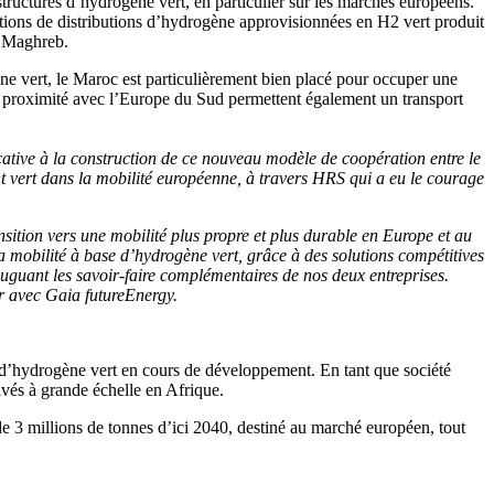
tructures d’hydrogène vert, en particulier sur les marchés européens.
lutions de distributions d’hydrogène approvisionnées en H2 vert produit
u Maghreb.
ne vert, le Maroc est particulièrement bien placé pour occuper une
 la proximité avec l’Europe du Sud permettent également un transport
cative à la construction de ce nouveau modèle de coopération entre le
 vert dans la mobilité européenne, à travers HRS qui a eu le courage
ition vers une mobilité plus propre et plus durable en Europe et au
 mobilité à base d’hydrogène vert, grâce à des solutions compétitives
uguant les savoir-faire complémentaires de nos deux entreprises.
r avec Gaia futureEnergy.
 d’hydrogène vert en cours de développement. En tant que société
ivés à grande échelle en Afrique.
e 3 millions de tonnes d’ici 2040, destiné au marché européen, tout