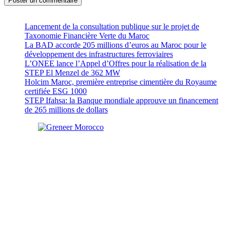
Lancement de la consultation publique sur le projet de
Taxonomie Financière Verte du Maroc
La BAD accorde 205 millions d’euros au Maroc pour le
développement des infrastructures ferroviaires
L’ONEE lance l’Appel d’Offres pour la réalisation de la
STEP El Menzel de 362 MW
Holcim Maroc, première entreprise cimentière du Royaume
certifiée ESG 1000
STEP Ifahsa: la Banque mondiale approuve un financement
de 265 millions de dollars