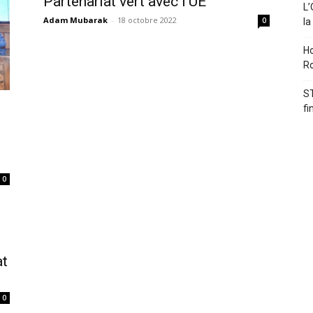
Partenariat vert avec l’UE
L’
Adam Mubarak
-
18 octobre 2022
0
la
Ho
Ro
ST
fi
0
at
0