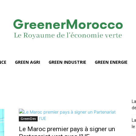
NCE
GREEN AGRI
GREEN INDUSTRIE
GREEN ENERGIE
La
de
GreenDev
La
le
Le Maroc premier pays à signer un