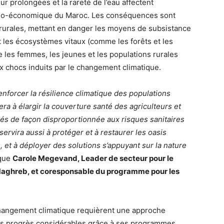
ur prolongées et la rareté de l’eau affectent
ocio-économique du Maroc. Les conséquences sont
rurales, mettant en danger les moyens de subsistance
 les écosystèmes vitaux (comme les forêts et les
ue les femmes, les jeunes et les populations rurales
 chocs induits par le changement climatique.
nforcer la résilience climatique des populations
ra à élargir la couverture santé des agriculteurs et
és de façon disproportionnée aux risques sanitaires
ervira aussi à protéger et à restaurer les oasis
, et à déployer des solutions s’appuyant sur la nature
que
Carole Megevand, Leader de secteur pour le
Maghreb, et coresponsable du programme pour les
 changement climatique requièrent une approche
es progrès considérables grâce à ses programmes