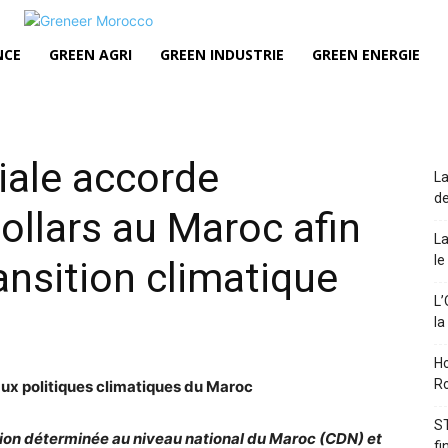
NCE
GREEN AGRI
GREEN INDUSTRIE
GREEN ENERGIE
ale accorde
La
de
ollars au Maroc afin
La
le
ansition climatique
L’
la
Ho
Ro
ux politiques climatiques du Maroc
ST
tion déterminée au niveau national du Maroc (CDN) et
fi