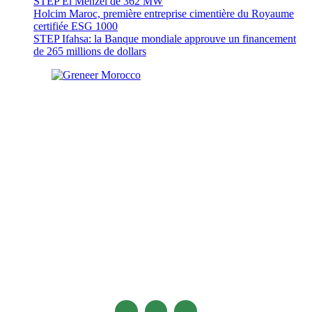
STEP El Menzel de 362 MW
Holcim Maroc, première entreprise cimentière du Royaume
certifiée ESG 1000
STEP Ifahsa: la Banque mondiale approuve un financement
de 265 millions de dollars