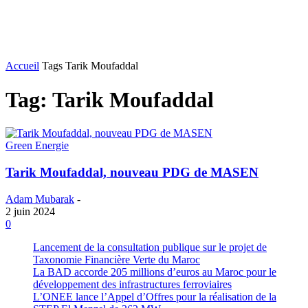
Accueil
Tags
Tarik Moufaddal
Tag: Tarik Moufaddal
Green Energie
Tarik Moufaddal, nouveau PDG de MASEN
Adam Mubarak
-
2 juin 2024
0
Lancement de la consultation publique sur le projet de
Taxonomie Financière Verte du Maroc
La BAD accorde 205 millions d’euros au Maroc pour le
développement des infrastructures ferroviaires
L’ONEE lance l’Appel d’Offres pour la réalisation de la