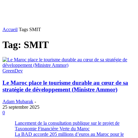
Accueil
Tags
SMIT
Tag: SMIT
GreenDev
Le Maroc place le tourisme durable au cœur de sa
stratégie de développement (Ministre Ammor)
Adam Mubarak
-
25 septembre 2025
0
Lancement de la consultation publique sur le projet de
Taxonomie Financière Verte du Maroc
La BAD accorde 205 millions d’euros au Maroc pour le