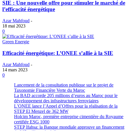
SIE : Une nouvelle offre pour stimuler le marché de
l’efficacité énergétique
Azar Mahfoud
-
18 mai 2023
0
Green Energie
Efficacité énergétique: L’ONEE s’allie à la SIE
Azar Mahfoud
-
14 mars 2023
0
Lancement de la consultation publique sur le projet de
Taxonomie Financière Verte du Maroc
La BAD accorde 205 millions d’euros au Maroc pour le
développement des infrastructures ferroviaires
L’ONEE lance l’Appel d’Offres pour la réalisation de la
STEP El Menzel de 362 MW
Holcim Maroc, première entreprise cimentière du Royaume
certifiée ESG 1000
STEP Ifahsa: la Banque mondiale approuve un financement