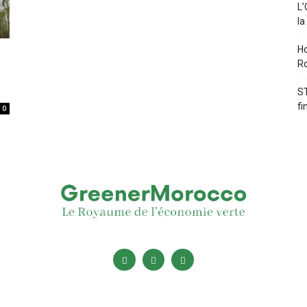
L’
la
Ho
Ro
ST
fi
0