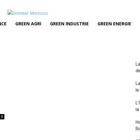
NCE
GREEN AGRI
GREEN INDUSTRIE
GREEN ENERGIE
La
de
La
le
P
L’
la
0
Ho
Ro