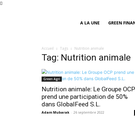
A LA UNE
GREEN FINA
Accueil
Tags
Nutrition animale
Tag: Nutrition animale
Green Agri
Nutrition animale: Le Groupe OC
prend une participation de 50%
dans GlobalFeed S.L.
Adam Mubarak
-
26 septembre 2022