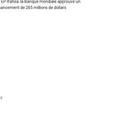
EP Ifahsa: la Banque mondiale approuve un
nancement de 265 millions de dollars
r