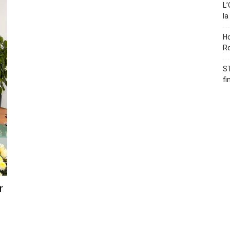
L’
la
Ho
Ro
ST
fi
r