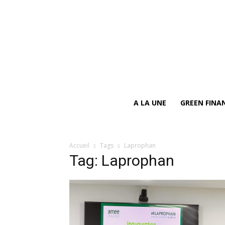
A LA UNE
GREEN FINA
Accueil
Tags
Laprophan
Tag: Laprophan