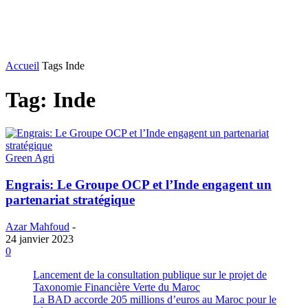
Accueil
Tags
Inde
Tag: Inde
Green Agri
Engrais: Le Groupe OCP et l’Inde engagent un
partenariat stratégique
Azar Mahfoud
-
24 janvier 2023
0
Lancement de la consultation publique sur le projet de
Taxonomie Financière Verte du Maroc
La BAD accorde 205 millions d’euros au Maroc pour le