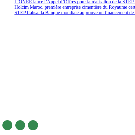
L’ONEE lance l’Appel d’Offres pour la réalisation de la ST
Holcim Maroc, première entreprise cimentière du Royaume cer
STEP Ifahsa: la Banque mondiale approuve un financement de 2