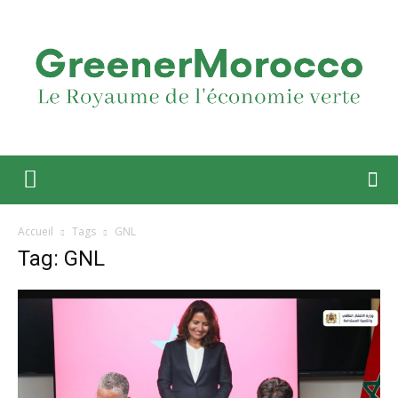
Accueil
Tags
GNL
Tag: GNL