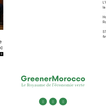
L’
la
Ho
Ro
ST
fi
e
oc
0