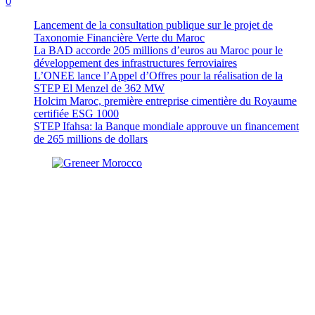
0
Lancement de la consultation publique sur le projet de
Taxonomie Financière Verte du Maroc
La BAD accorde 205 millions d’euros au Maroc pour le
développement des infrastructures ferroviaires
L’ONEE lance l’Appel d’Offres pour la réalisation de la
STEP El Menzel de 362 MW
Holcim Maroc, première entreprise cimentière du Royaume
certifiée ESG 1000
STEP Ifahsa: la Banque mondiale approuve un financement
de 265 millions de dollars