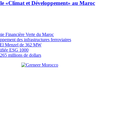
 le «Climat et Développement» au Maroc
mie Financière Verte du Maroc
ement des infrastructures ferroviaires
EP El Menzel de 362 MW
tifiée ESG 1000
65 millions de dollars