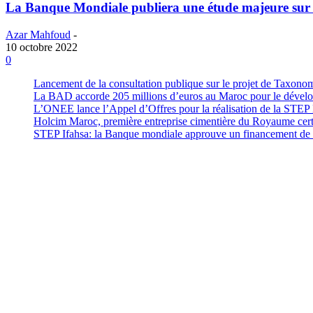
La Banque Mondiale publiera une étude majeure sur
Azar Mahfoud
-
10 octobre 2022
0
Lancement de la consultation publique sur le projet de Taxono
La BAD accorde 205 millions d’euros au Maroc pour le développ
L’ONEE lance l’Appel d’Offres pour la réalisation de la ST
Holcim Maroc, première entreprise cimentière du Royaume cer
STEP Ifahsa: la Banque mondiale approuve un financement de 2