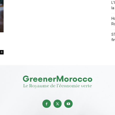
L’
la
Ho
Ro
ST
fi
0