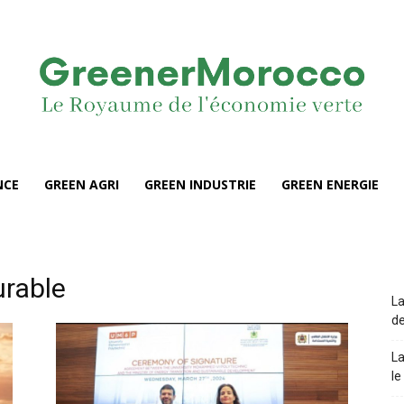
NCE
GREEN AGRI
GREEN INDUSTRIE
GREEN ENERGIE
rable
La
de
La
le