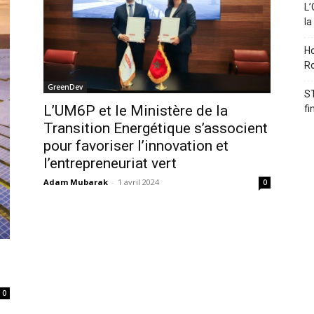
L’
la
Ho
Ro
GreenDev
ST
L’UM6P et le Ministère de la
fi
Transition Energétique s’associent
pour favoriser l’innovation et
l’entrepreneuriat vert
Adam Mubarak
-
1 avril 2024
0
0