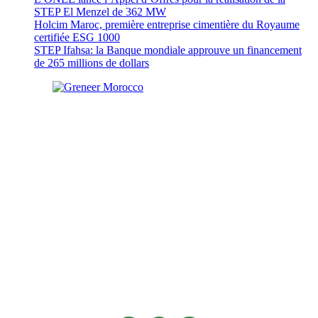
STEP El Menzel de 362 MW
Holcim Maroc, première entreprise cimentière du Royaume
certifiée ESG 1000
STEP Ifahsa: la Banque mondiale approuve un financement
de 265 millions de dollars